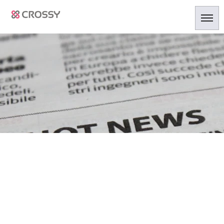
[%title%]
HOME
|
ニュース
|
template.detail
[%list_start%]