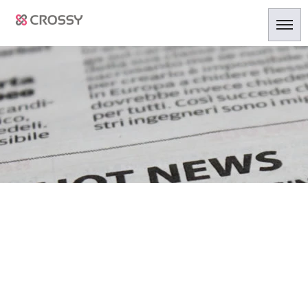
[%title%]
HOME
|
ニュース
|
template.detail
[%list_start%]