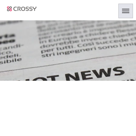
中学校課外学習
HOME
|
ニュース
|
template.list
[%article_list_start%]
[!% if (image.url!="") { %]
[!% } %]
[%article_date_notime_dot%]