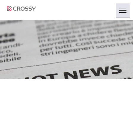
デジタルクーポン
HOME
|
ニュース
|
template.list
[%article_list_start%]
[!% if (image.url!="") { %]
[!% } %]
[%article_date_notime_dot%]