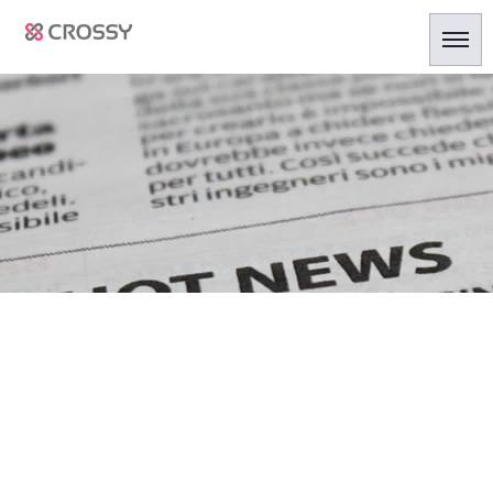
キャンペーン
HOME
|
ニュース
|
template.list
[%article_list_start%]
[!% if (image.url!="") { %]
[!% } %]
[%article_date_notime_dot%]